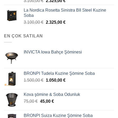
3.100,00
€
2.325,00
€
La Nordica Rosetta Sinistra BII Steel Kuzine
Soba
3.100,00
€
2.325,00
€
EN ÇOK SATILAN
INVICTA Iowa Bahçe Şöminesi
BRONPI Tudela Kuzine Şömine Soba
1.500,00
€
1.050,00
€
Kova şömine & Soba Odunluk
75,00
€
45,00
€
BRONPI Suiza Kuzine Şömine Soba