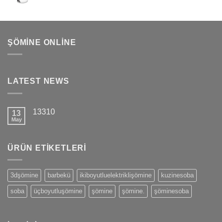
ŞÖMINE ONLINE
LATEST NEWS
13310
13
May
ÜRÜN ETIKETLERI
3dşömine
barbekü
ikiboyutluelektriklişömine
kuzinesoba
soba
üçboyutluşömine
şömine
şömine.
şöminesoba