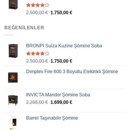
5
2.500,00
€
1.750,00
€
üzerinden
4.00
oy
aldı
BEĞENILENLER
BRONPI Suiza Kuzine Şömine Soba
5
2.500,00
€
1.750,00
€
üzerinden
4.00
oy
Dimplex Fire 600 3 Boyutlu Elektrikli Şömine
aldı
INVICTA Mandor Şömine Soba
2.266,00
€
1.699,00
€
Barrel Taşınabilir Şömine