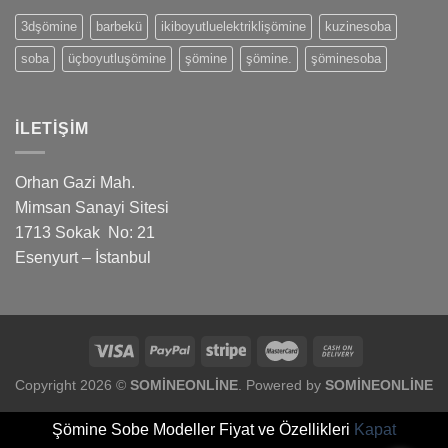
3dşömine
barbekü
ikiboyutluelektriklişömine
kuzinesoba
soba
üçboyutluşömine
şömine
şömine.
şöminesoba
İLETIŞIM
Orhan Gazi Mah.
Mimsan Sanayi Sitesi
1713 Sokak No: 21
Esenyurt – İstanbul
Copyright 2026 ©
SOMİNEONLİNE
. Powered by
SOMİNEONLİNE
Şömine Sobe Modeller Fiyat ve Özellikleri
Kapat