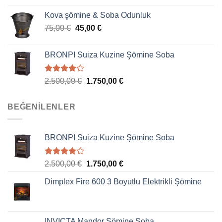
Kova şömine & Soba Odunluk
75,00
€
45,00
€
BRONPI Suiza Kuzine Şömine Soba
5
2.500,00
€
1.750,00
€
üzerinden
4.00
oy
aldı
BEĞENILENLER
BRONPI Suiza Kuzine Şömine Soba
5
2.500,00
€
1.750,00
€
üzerinden
4.00
oy
Dimplex Fire 600 3 Boyutlu Elektrikli Şömine
aldı
INVICTA Mandor Şömine Soba