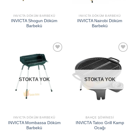
INVICTA DÖKÜM BARBEKÜ
INVICTA DÖKÜM BARBEKÜ
INVICTA Shogun Döküm
INVICTA Nairobi Döküm
Barbekü
Barbekü
İSTEK
İSTEK
LISTEME
LISTEME
EKLE
EKLE
STOKTA YOK
STOKTA YOK
INVICTA DÖKÜM BARBEKÜ
BAHÇE ŞÖMINESI
INVICTA Mombassa Döküm
INVICTA Tatoo Grill Kamp
Barbekü
Ocağı