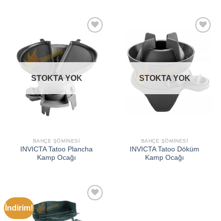
İSTEK
İSTEK
LISTEME
LISTEME
EKLE
EKLE
STOKTA YOK
STOKTA YOK
BAHÇE ŞÖMINESI
BAHÇE ŞÖMINESI
INVICTA Tatoo Plancha
INVICTA Tatoo Döküm
Kamp Ocağı
Kamp Ocağı
İndirim!
İSTEK
LISTEME