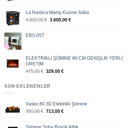
La Nordica Mamy Kuzine Soba
4.800,00
€
3.600,00
€
EBS-057
ELEKTRİKLİ ŞÖMİNE 80 CM GENİŞLİK YERLİ
ÜRETİM
475,00
€
329,00
€
SON EKLENENLER
Vasko 80 3D Elektrikli Şömine
950,00
€
713,00
€
Şömine Soba Büyük Altlık