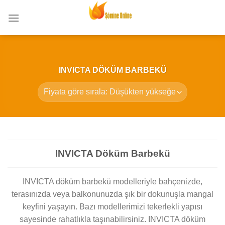
Skip
to
content
INVICTA DÖKÜM BARBEKÜ
INVICTA Döküm Barbekü
INVICTA döküm barbekü modelleriyle bahçenizde,
terasınızda veya balkonunuzda şık bir dokunuşla mangal
keyfini yaşayın. Bazı modellerimizi tekerlekli yapısı
sayesinde rahatlıkla taşınabilirsiniz. INVICTA döküm