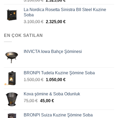
3.100,00
€
2.325,00
€
La Nordica Rosetta Sinistra BII Steel Kuzine
Soba
3.100,00
€
2.325,00
€
EN ÇOK SATILAN
INVICTA Iowa Bahçe Şöminesi
BRONPI Tudela Kuzine Şömine Soba
1.500,00
€
1.050,00
€
Kova şömine & Soba Odunluk
75,00
€
45,00
€
BRONPI Suiza Kuzine Şömine Soba