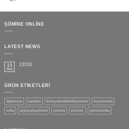
ŞÖMINE ONLINE
LATEST NEWS
13310
13
May
ÜRÜN ETIKETLERI
3dşömine
barbekü
ikiboyutluelektriklişömine
kuzinesoba
soba
üçboyutluşömine
şömine
şömine.
şöminesoba