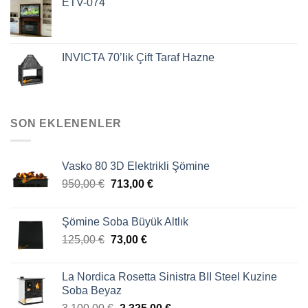
ETV-074
INVICTA 70’lik Çift Taraf Hazne
SON EKLENENLER
Vasko 80 3D Elektrikli Şömine
950,00
€
713,00
€
Şömine Soba Büyük Altlık
125,00
€
73,00
€
La Nordica Rosetta Sinistra BII Steel Kuzine
Soba Beyaz