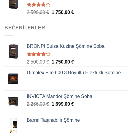
5
2.500,00
€
1.750,00
€
üzerinden
4.00
oy
aldı
BEĞENILENLER
BRONPI Suiza Kuzine Şömine Soba
5
2.500,00
€
1.750,00
€
üzerinden
4.00
oy
Dimplex Fire 600 3 Boyutlu Elektrikli Şömine
aldı
INVICTA Mandor Şömine Soba
2.266,00
€
1.699,00
€
Barrel Taşınabilir Şömine