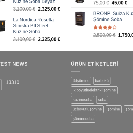
Kuzine Soba Beyaz
75,00
€
45,00
€
3.100,00
€
2.325,00
€
BRONPI Suiza Ku
Şömine Soba
La Nordica Rosetta
Sinistra BII Steel
Kuzine Soba
5
2.500,00
€
1.750,
3.100,00
€
2.325,00
€
üzerinden
4.00
oy
aldı
TEST NEWS
ÜRÜN ETIKETLERI
3dşömine
barbekü
13310
ikiboyutluelektriklişömine
kuzinesoba
soba
üçboyutluşömine
şömine
şöm
şöminesoba