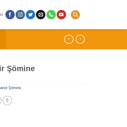
IM
lir Şömine
hanol Şömine