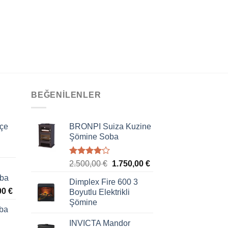
BEĞENILENLER
çe
BRONPI Suiza Kuzine
Şömine Soba
5
2.500,00
€
1.750,00
€
üzerinden
oba
4.00
oy
Dimplex Fire 600 3
aldı
00
€
Boyutlu Elektrikli
Şömine
ba
INVICTA Mandor