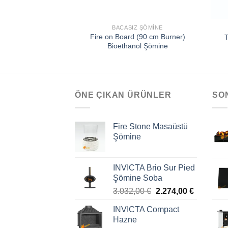
BACASIZ ŞÖMINE
Fire on Board (90 cm Burner)
T
Bioethanol Şömine
ÖNE ÇIKAN ÜRÜNLER
SO
Fire Stone Masaüstü
Şömine
INVICTA Brio Sur Pied
Şömine Soba
3.032,00
€
2.274,00
€
INVICTA Compact
Hazne