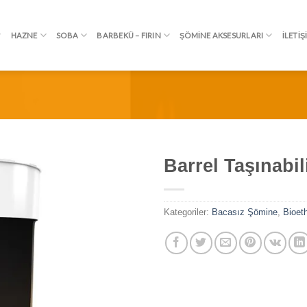
HAZNE
SOBA
BARBEKÜ – FIRIN
ŞÖMINE AKSESURLARI
İLETIŞ
Barrel Taşınabi
İSTEK
LISTEME
Kategoriler:
Bacasız Şömine
,
Bioet
EKLE