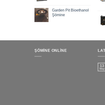
Garden Pit Bioethanol
Şömine
ŞÖMINE ONLINE
LA
13
May