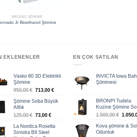
BACASIZ ŞÖMINE
ornado Jr Bioethanol Şömine
N EKLENENLER
EN ÇOK SATILAN
Vasko 80 3D Elektrikli
INVICTA Iowa Bah
Şömine
Şöminesi
950,00
€
713,00
€
BRONPI Tudela
Şömine Soba Büyük
Kuzine Şömine S
Altlık
1.500,00
€
1.050,
125,00
€
73,00
€
Kova şömine & So
La Nordica Rosetta
Odunluk
Sinistra BII Steel