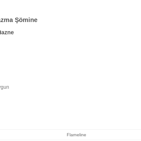
lazma Şömine
Hazne
ygun
Flameline