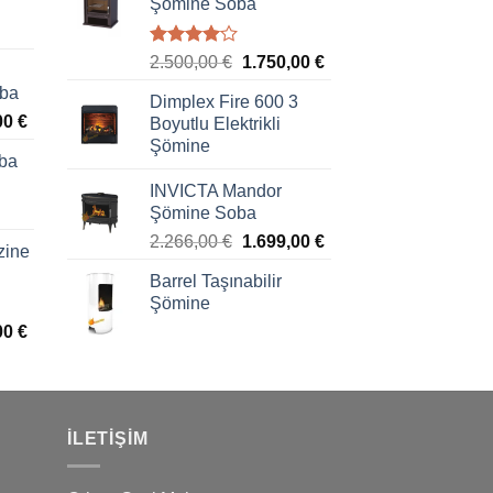
Şömine Soba
5
2.500,00
€
1.750,00
€
üzerinden
oba
4.00
oy
Dimplex Fire 600 3
aldı
00
€
Boyutlu Elektrikli
Şömine
ba
INVICTA Mandor
Şömine Soba
2.266,00
€
1.699,00
€
zine
Barrel Taşınabilir
Şömine
00
€
İLETIŞIM