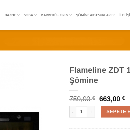
HAZNE
SOBA
BARBEKÜ – FIRIN
ŞÖMINE AKSESURLARI
İLETIŞ
Flameline ZDT 1
Şömine
İSTEK
LISTEME
EKLE
750,00
663,00
€
€
Flameline ZDT 130 Elektrikli 
SEPETE 