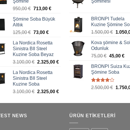
Şömine
Şöminesi
950,00
€
713,00
€
BRONPI Tudela
Şömine Soba Büyük
Kuzine Şömine S
Altlık
1.500,00
€
1.050,
125,00
€
73,00
€
Kova şömine & So
La Nordica Rosetta
Odunluk
Sinistra BII Steel
Kuzine Soba Beyaz
75,00
€
45,00
€
3.100,00
€
2.325,00
€
BRONPI Suiza Ku
Şömine Soba
La Nordica Rosetta
Sinistra BII Steel
Kuzine Soba
5
2.500,00
€
1.750,
3.100,00
€
2.325,00
€
üzerinden
4.00
oy
aldı
TEST NEWS
ÜRÜN ETIKETLERI