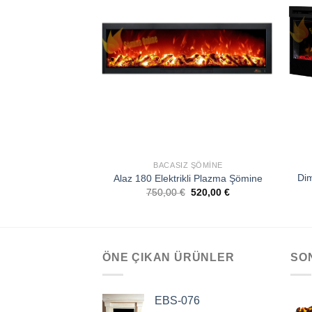
EKLE
BACASIZ ŞÖMINE
Dim
Alaz 180 Elektrikli Plazma Şömine
750,00
€
520,00
€
ÖNE ÇIKAN ÜRÜNLER
SO
EBS-076