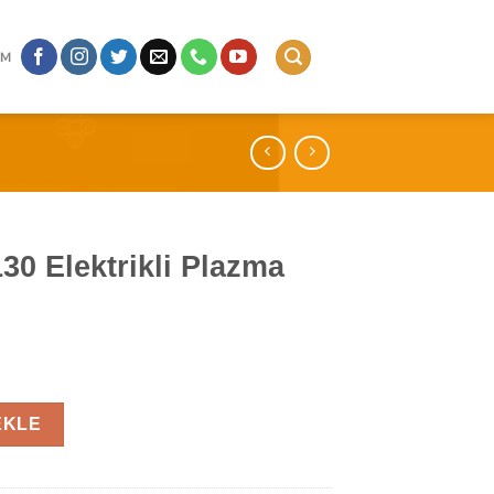
IM
30 Elektrikli Plazma
Plazma Şömine adet
EKLE