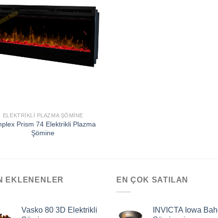
EKLE
ELEKTRIKLI PLAZMA ŞÖMINE
plex Prism 74 Elektrikli Plazma
Şömine
N EKLENENLER
EN ÇOK SATILAN
Vasko 80 3D Elektrikli
INVICTA Iowa Bah