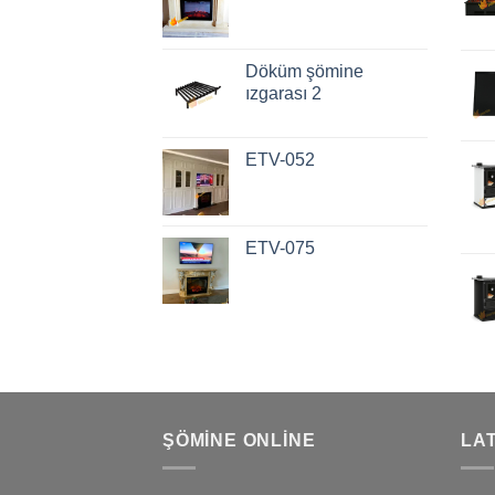
Döküm şömine
ızgarası 2
ETV-052
ETV-075
ŞÖMINE ONLINE
LA