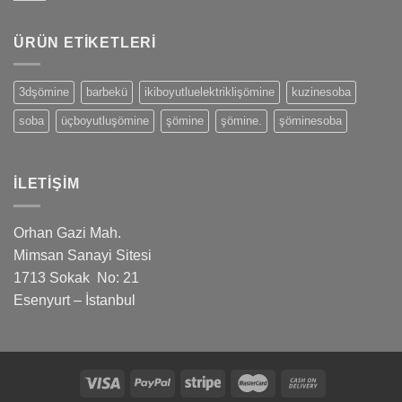
ÜRÜN ETIKETLERI
3dşömine
barbekü
ikiboyutluelektriklişömine
kuzinesoba
soba
üçboyutluşömine
şömine
şömine.
şöminesoba
İLETIŞIM
Orhan Gazi Mah.
Mimsan Sanayi Sitesi
1713 Sokak No: 21
Esenyurt – İstanbul