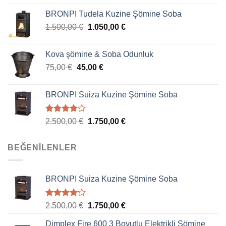
BRONPI Tudela Kuzine Şömine Soba
1.500,00
€
1.050,00
€
Kova şömine & Soba Odunluk
75,00
€
45,00
€
BRONPI Suiza Kuzine Şömine Soba
5
2.500,00
€
1.750,00
€
üzerinden
4.00
oy
aldı
BEĞENILENLER
BRONPI Suiza Kuzine Şömine Soba
5
2.500,00
€
1.750,00
€
üzerinden
4.00
oy
Dimplex Fire 600 3 Boyutlu Elektrikli Şömine