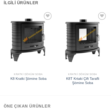
İLGILI ÜRÜNLER
İSTEK
İSTEK
LISTEME
LISTEME
EKLE
EKLE
KRATKI DÖKÜM SOBA
KRATKI DÖKÜM SOBA
K8T Krtaki Çift Tarafli
K8 Kratki Şömine Soba
Şömine Soba
ÖNE ÇIKAN ÜRÜNLER