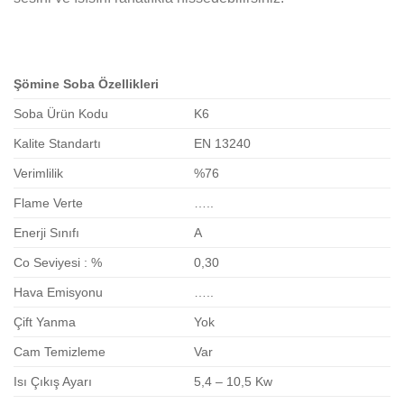
Şömine Soba Özellikleri
Soba Ürün Kodu
K6
Kalite Standartı
EN 13240
Verimlilik
%76
Flame Verte
…..
Enerji Sınıfı
A
Co Seviyesi : %
0,30
Hava Emisyonu
…..
Çift Yanma
Yok
Cam Temizleme
Var
Isı Çıkış Ayarı
5,4 – 10,5 Kw