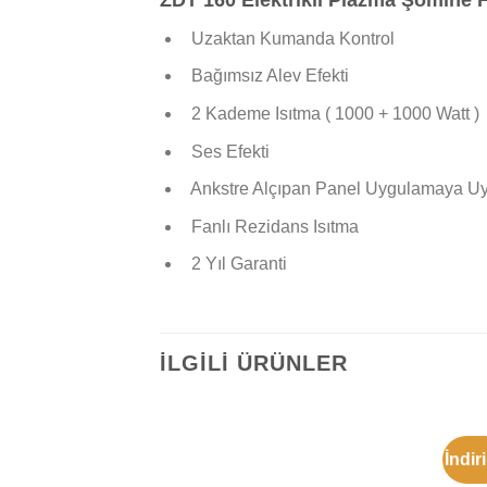
Uzaktan Kumanda Kontrol
Bağımsız Alev Efekti
2 Kademe Isıtma ( 1000 + 1000 Watt )
Ses Efekti
Ankstre Alçıpan Panel Uygulamaya U
Fanlı Rezidans Isıtma
2 Yıl Garanti
İLGILI ÜRÜNLER
İndir
İSTEK
LISTEME