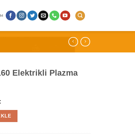
IM
60 Elektrikli Plazma
€
Plazma Şömine adet
EKLE