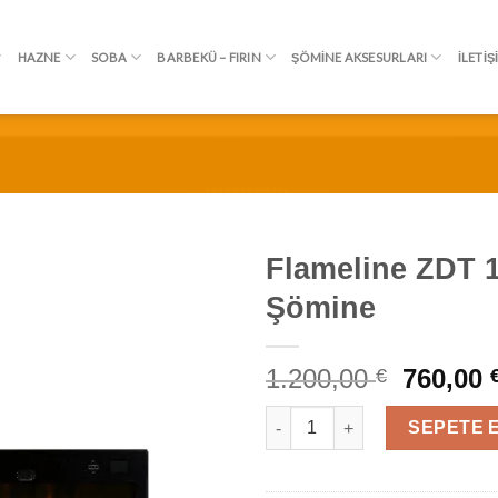
HAZNE
SOBA
BARBEKÜ – FIRIN
ŞÖMINE AKSESURLARI
İLETIŞ
Flameline ZDT 1
Şömine
İSTEK
LISTEME
EKLE
1.200,00
760,00
€
Flameline ZDT 160 Elektrikli 
SEPETE 