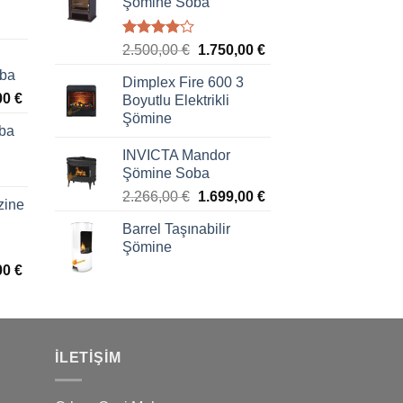
Şömine Soba
5
2.500,00
€
1.750,00
€
üzerinden
oba
4.00
oy
Dimplex Fire 600 3
aldı
00
€
Boyutlu Elektrikli
Şömine
ba
INVICTA Mandor
Şömine Soba
2.266,00
€
1.699,00
€
zine
Barrel Taşınabilir
Şömine
00
€
İLETIŞIM