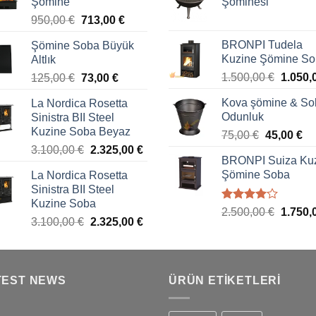
Şömine
Şöminesi
950,00
€
713,00
€
BRONPI Tudela
Şömine Soba Büyük
Kuzine Şömine S
Altlık
1.500,00
€
1.050,
125,00
€
73,00
€
Kova şömine & So
La Nordica Rosetta
Odunluk
Sinistra BII Steel
Kuzine Soba Beyaz
75,00
€
45,00
€
3.100,00
€
2.325,00
€
BRONPI Suiza Ku
Şömine Soba
La Nordica Rosetta
Sinistra BII Steel
Kuzine Soba
5
2.500,00
€
1.750,
3.100,00
€
2.325,00
€
üzerinden
4.00
oy
aldı
TEST NEWS
ÜRÜN ETIKETLERI