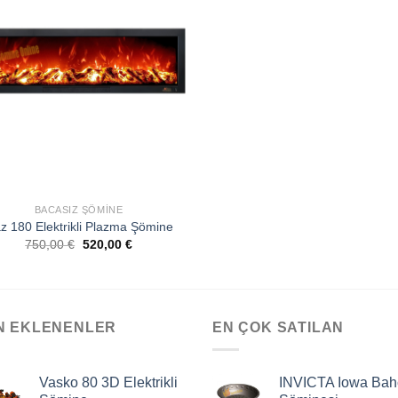
EKLE
BACASIZ ŞÖMINE
az 180 Elektrikli Plazma Şömine
750,00
€
520,00
€
N EKLENENLER
EN ÇOK SATILAN
Vasko 80 3D Elektrikli
INVICTA Iowa Bah