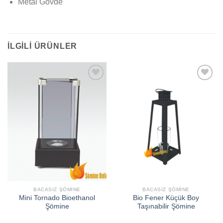
Metal Gövde
İLGILI ÜRÜNLER
İSTEK
İSTEK
LISTEME
LISTEME
EKLE
EKLE
BACASIZ ŞÖMINE
BACASIZ ŞÖMINE
Mini Tornado Bioethanol
Bio Fener Küçük Boy
Şömine
Taşınabilir Şömine