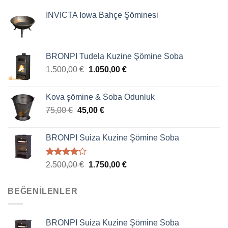
INVICTA Iowa Bahçe Şöminesi
BRONPI Tudela Kuzine Şömine Soba
1.500,00
€
1.050,00
€
Kova şömine & Soba Odunluk
75,00
€
45,00
€
BRONPI Suiza Kuzine Şömine Soba
5
2.500,00
€
1.750,00
€
üzerinden
4.00
oy
aldı
BEĞENILENLER
BRONPI Suiza Kuzine Şömine Soba