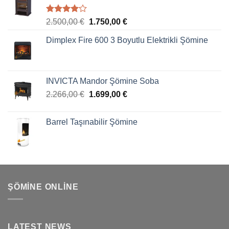
5
2.500,00
€
1.750,00
€
üzerinden
4.00
oy
Dimplex Fire 600 3 Boyutlu Elektrikli Şömine
aldı
INVICTA Mandor Şömine Soba
2.266,00
€
1.699,00
€
Barrel Taşınabilir Şömine
ŞÖMINE ONLINE
LATEST NEWS