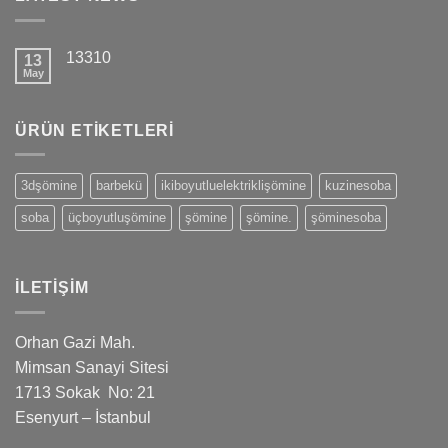
13310
13
May
ÜRÜN ETIKETLERI
3dşömine
barbekü
ikiboyutluelektriklişömine
kuzinesoba
soba
üçboyutluşömine
şömine
şömine.
şöminesoba
İLETIŞIM
Orhan Gazi Mah.
Mimsan Sanayi Sitesi
1713 Sokak No: 21
Esenyurt – İstanbul